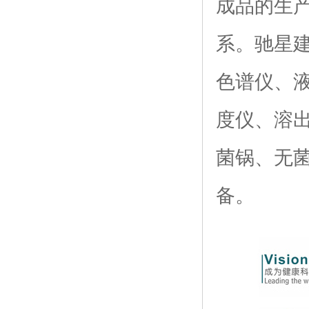
成品的生
系。驰星
色谱仪、
度仪、溶
菌锅、无
备。