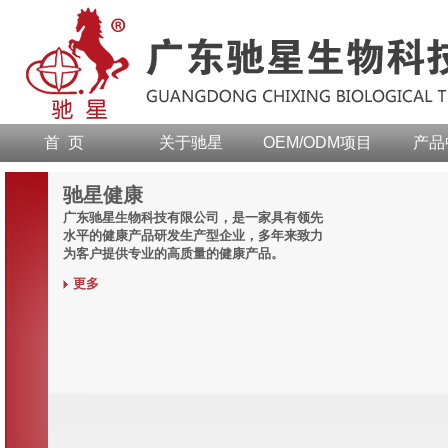
首 页
关于驰星
OEM/ODM项目
产品